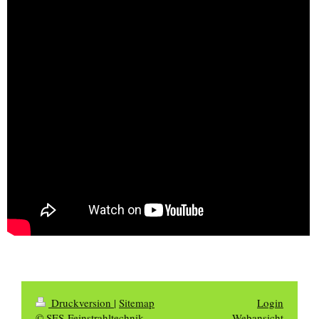
Druckversion
|
Sitemap
Login
© SES-Feinstrahltechnik
Webansicht